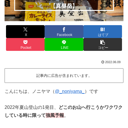
X
Facebook
はてブ
Pocket
LINE
コピー
2022.06.09
記事内に広告が含まれています。
こんにちは、ノニヤマ（
@_noniyama_
）です
2022年夏山登山の1発目、
どこのお山へ行こうかワクワク
している時に限って
強風予報
。