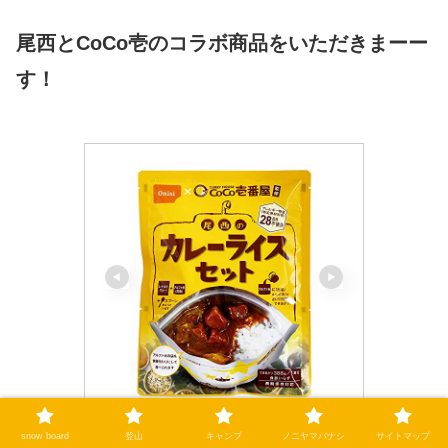
尾西とCoCo壱のコラボ商品をいただきまーー
す！
尾西食品株式会社
snow board
登山
キャンプ
ノニヤマバナシ
サイトマップ
尾西食品 CoCo壱番屋監修 尾西