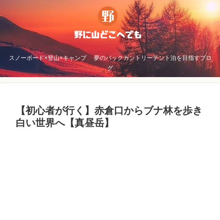
スノーボード×登山×キャンプ 夢のバックカントリーテント泊を目指すブロ
グ
【初心者が行く】赤倉口からブナ林を歩き
白い世界へ【真昼岳】