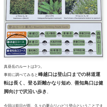
真昼岳のルートは3つ。
峰越口は登山口までの林道運
事前に調べてみると
転は長く、登る距離かなり短め
善知鳥口は健
。
脚向けで沢沿い歩き
。
今回は前日が雨、久々の夏山リハビリ登山ということでま