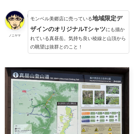
地域限定デ
モンベル美郷店に売っている
ザインのオリジナルTシャツ
にも描か
ノニヤマ
れている真昼岳。気持ち良い稜線と山頂から
の眺望は抜群とのこと！