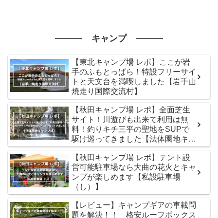
キャンプ
【東北キャンプ場 レポ】ここが岩
手のふもとっぱら！特設フリーサイ
トと天文台を満喫しました【岩手山
焼走り国際交流村】
【秋田キャンプ場 レポ】全面芝生
サイト！川遊びも出来て利用は無
料！釣りキチ三平の聖地をSUPで
駆け巡ってきました【法体園地キャ
ンプ場】
【秋田キャンプ場 レポ】テント設
営可能駐車場なら大曲の花火とキャ
ンプが楽しめます【私設駐車場
（し）】
【レビュー】キャンプギアの車載問
題を解決！！ 格安ルーフボックス