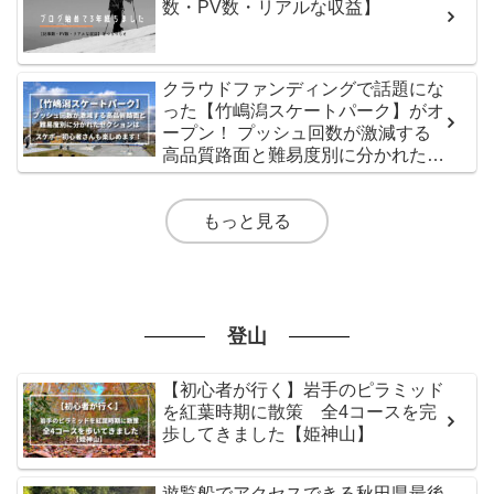
数・PV数・リアルな収益】
クラウドファンディングで話題にな
った【竹嶋潟スケートパーク】がオ
ープン！ プッシュ回数が激減する
高品質路面と難易度別に分かれたセ
クションはスケボー初心者さんも楽
しめます！
もっと見る
登山
【初心者が行く】岩手のピラミッド
を紅葉時期に散策 全4コースを完
歩してきました【姫神山】
遊覧船でアクセスできる秋田県最後