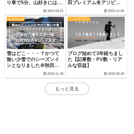
り車で5分、山好きには堪
田プレミアム冬アソビク
らない素敵な宿でした
ーポン】についてまとめ
2024.03.22
2023.12.05
ます
snow board
ノニヤマバナシ
雪はどこ・・・？かつて
ブログ始めて3年経ちまし
無い少雪でのシーズンイ
た【記事数・PV数・リア
ンとなりました＠秋田八
ルな収益】
幡平スキー場
2023.11.30
2023.06.30
もっと見る