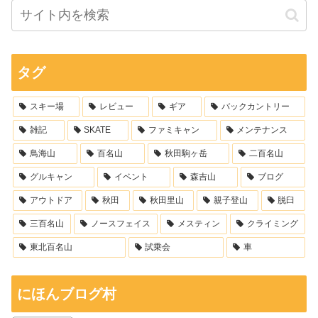
タグ
スキー場
レビュー
ギア
バックカントリー
雑記
SKATE
ファミキャン
メンテナンス
鳥海山
百名山
秋田駒ヶ岳
二百名山
グルキャン
イベント
森吉山
ブログ
アウトドア
秋田
秋田里山
親子登山
脱臼
三百名山
ノースフェイス
メスティン
クライミング
東北百名山
試乗会
車
にほんブログ村