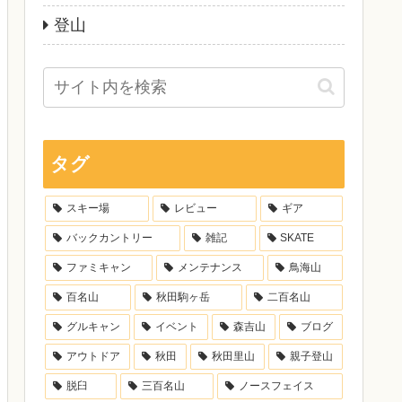
登山
タグ
スキー場
レビュー
ギア
バックカントリー
雑記
SKATE
ファミキャン
メンテナンス
鳥海山
百名山
秋田駒ヶ岳
二百名山
グルキャン
イベント
森吉山
ブログ
アウトドア
秋田
秋田里山
親子登山
脱臼
三百名山
ノースフェイス