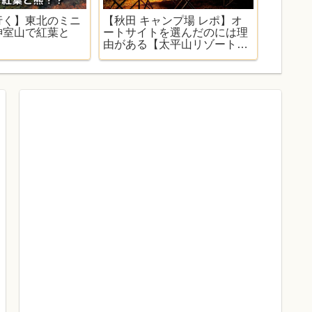
行く】東北のミニ
【秋田 キャンプ場 レポ】オ
ほとん
神室山で紅葉と
ートサイトを選んだのには理
ャムス
由がある【太平山リゾート公
理のお
園オートキャンプ場】