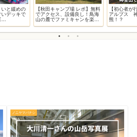
ょいと緩めの
【秋田キャンプ場 レポ】無料
【初心者が
すいデッキで
でアクセス、設備良し！鳥海
アルプス 
E
山の麓でファミキャンを楽し
熊！？
】
める！【奈曽川河川公園キャ
ンプ場】
ノニヤマバナシ