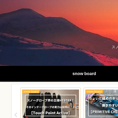
ス
snow board
snow board
snow board