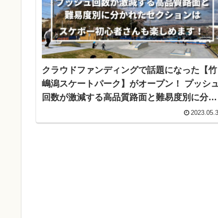
クラウドファンディングで話題になった【竹
嶋潟スケートパーク】がオープン！ プッシ
回数が激減する高品質路面と難易度別に分か
れたセクションはスケボー初心者さんも楽し
2023.05.
めます！