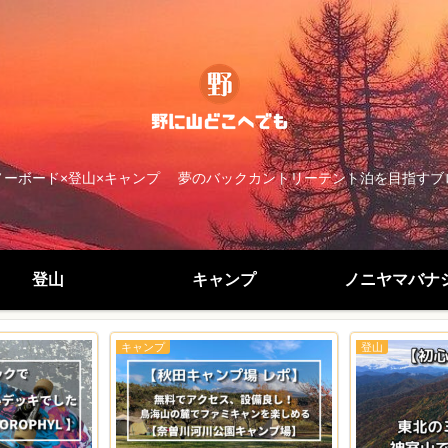
ノーボード×登山×キャンプ 夢のバックカントリーテント泊を目指すブ
登山
キャンプ
ノニヤマバナ
キャンプ
登山