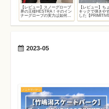
子で見る
【レビュー】スノーグローブ
【レビュー】ち
ルマ【秋
界の王様HESTRA！そのイン
キックで弾きや
ナーグローブの実力は如何
した【PRIMITIV
に！？【Touch Point Active】
CHLOROPHYL 
2023-05
ノニヤマバナシ