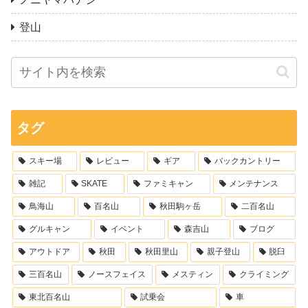
登山
タグ
スキー場
レビュー
ギア
バックカントリー
雑記
SKATE
ファミキャン
メンテナンス
鳥海山
百名山
秋田駒ヶ岳
二百名山
グルキャン
イベント
森吉山
ブログ
アウトドア
秋田
秋田里山
親子登山
脱臼
三百名山
ノースフェイス
メスティン
クライミング
東北百名山
試乗会
車