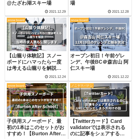
@たざわ湖スキー場
場
2021.12.29
2021.12.28
snow board
snow board
【山籠り体験記】スノー
オープン初日！午前ゲレ
ボードにハマったら一度
ンデ、午後BC＠森吉山 阿
は考える山籠りを解説！
仁スキー場
当時の求人票も公開しま
2021.12.24
2021.12.22
す
snow board
ノニヤマバナシ
子供用スノーボード、最
【Twitterカード】Card
初の1本はこのセットがお
validatorでは表示される
すすめ！【Burton After
のに記事をシェアすると