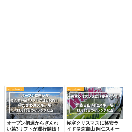
snow board
snow board
オープン初週からぎんれ
極寒クリスマスに格安ラ
い第3リフトが運行開始！
イド＠森吉山 阿仁スキー