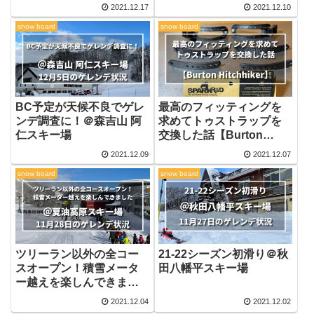
School】
URLになってしまう方向
2021.12.17
2021.12.10
けの話
snow board
snow board
BC予定が天候不良でゲレ
最高のフィッティングを
ンデ調査に！＠森吉山 阿
求めてトゥストラップを
仁スキー場
交換した話【Burton
Hitchhiker】
2021.12.09
2021.12.07
snow board
snow board
ツリーラン以外の全コー
21-22シーズン初滑り＠秋
スオープン！積雪メータ
田八幡平スキー場
ー越えを楽しんできまし
た＠夏油高原スキー場
2021.12.04
2021.12.02