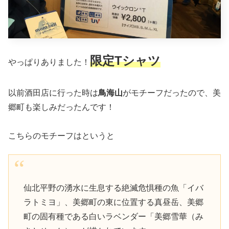
限定Tシャツ
やっぱりありました！
以前酒田店に行った時は
鳥海山
がモチーフだったので、美
郷町も楽しみだったんです！
こちらのモチーフはというと
仙北平野の湧水に生息する絶滅危惧種の魚「イバ
ラトミヨ」、美郷町の東に位置する真昼岳、美郷
町の固有種である白いラベンダー「美郷雪華（み