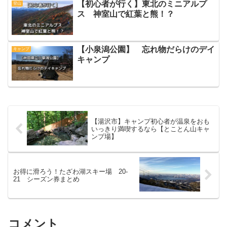
【初心者が行く】東北のミニアルプ
登山
ス 神室山で紅葉と熊！？
【小泉潟公園】 忘れ物だらけのデイ
キャンプ
キャンプ
【湯沢市】キャンプ初心者が温泉をおも
いっきり満喫するなら【とことん山キャ
ンプ場】
お得に滑ろう！たざわ湖スキー場 20-
21 シーズン券まとめ
コメント