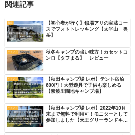
関連記事
【初心者が行く】鎖場アリの宝蔵コー
登山
スでフォトトレッキング【太平山 奥
岳】
秋冬キャンプの強い味方！カセットコ
キャンプ
ンロ【タフまる】 レビュー
【秋田キャンプ場 レポ】テント宿泊
キャンプ
600円！大型遊具で子供も楽しめる
【素波里園地キャンプ場】
【秋田キャンプ場 レポ】2022年10月
キャンプ
末まで無料で利用可！モニターとして
参加しました【天王グリーランドキャ
ンプ場（仮）】