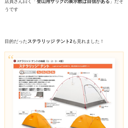
店員さん曰く「
登山用ザックの展示数は自信がある
」だそ
うです
目的だった
ステラリッジ テント2
も見れました！