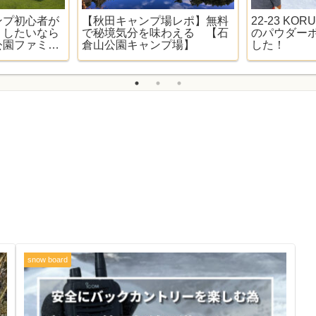
ンプ初心者が
【秋田キャンプ場レポ】無料
22-23 KO
りしたいなら
で秘境気分を味わえる 【石
のパウダー
公園ファミリ
倉山公園キャンプ場】
した！
snow board