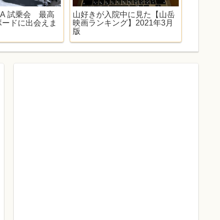
RUA 試乗会 最高
山好きが入院中に見た【山岳
スタン
ボードに出会えま
映画ランキング】2021年3月
ー】初
版
ゴミス
は？