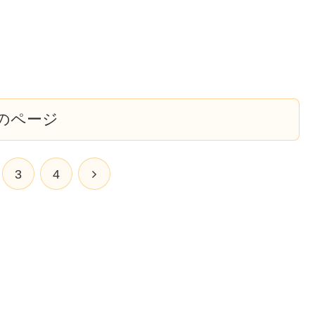
のページ
次
3
4
へ