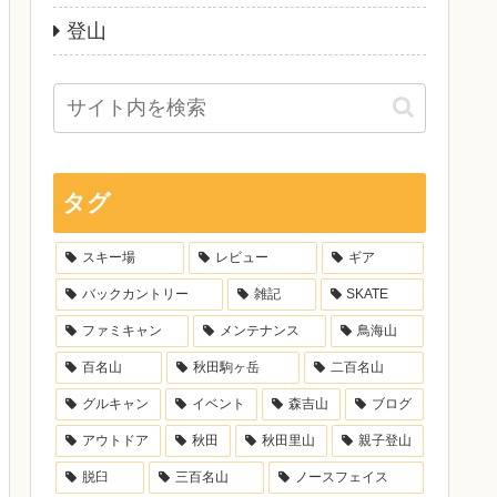
登山
タグ
スキー場
レビュー
ギア
バックカントリー
雑記
SKATE
ファミキャン
メンテナンス
鳥海山
百名山
秋田駒ヶ岳
二百名山
グルキャン
イベント
森吉山
ブログ
アウトドア
秋田
秋田里山
親子登山
脱臼
三百名山
ノースフェイス