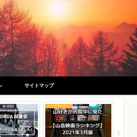
ログ
シ
サイトマップ
ノニヤマバナシ
snow boar