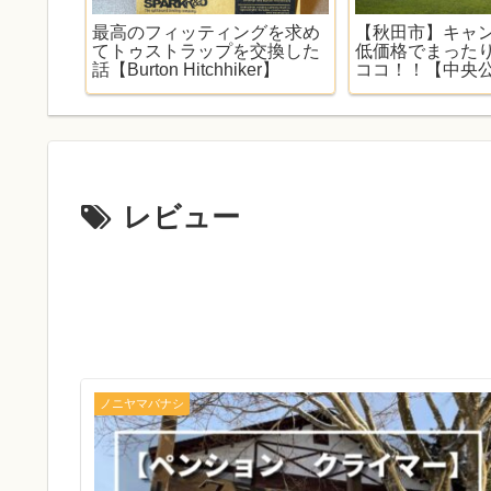
ポ】テン
最高のフィッティングを求め
【秋田市】キャ
遊具で子
てトゥストラップを交換した
低価格でまった
里園地キ
話【Burton Hitchhiker】
ココ！！【中央
ーキャンプ場】
レビュー
ノニヤマバナシ