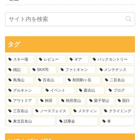
タグ
スキー場
レビュー
ギア
バックカントリー
雑記
SKATE
ファミキャン
メンテナンス
鳥海山
百名山
秋田駒ヶ岳
二百名山
グルキャン
イベント
森吉山
ブログ
アウトドア
秋田
秋田里山
親子登山
脱臼
三百名山
ノースフェイス
メスティン
クライミング
東北百名山
試乗会
車