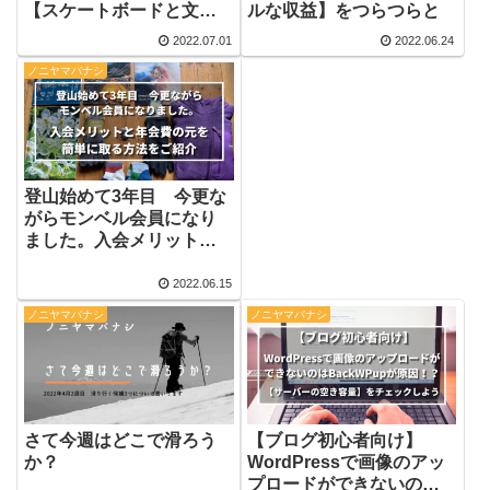
【スケートボードと文化
ルな収益】をつらつらと
創造館と秋田のまち】ト
2022.07.01
2022.06.24
ークイベントに参加して
ノニヤマバナシ
感じたこと
登山始めて3年目 今更な
がらモンベル会員になり
ました。入会メリットと
年会費の元を簡単に取る
方法をご紹介
2022.06.15
ノニヤマバナシ
ノニヤマバナシ
さて今週はどこで滑ろう
【ブログ初心者向け】
か？
WordPressで画像のアッ
プロードができないのは