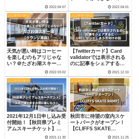
BackWPupが原因！？
2022.04.07
2022.04.01
【サーバーの空き容量】
ノニヤマバナシ
ノニヤマバナシ
をチェックしよう
天気が悪い時はコーヒー
【Twitterカード】Card
を楽しむのもアリじゃな
validatorでは表示される
い？＠たざわ湖スキー場
のに記事をシェアすると
【ラウンジ黒森】
URLになってしまう方向
2022.03.02
2021.12.10
けの話
ノニヤマバナシ
ノニヤマバナシ
2021年12月1日申し込み受
秋田市に待望の室内スケ
付開始！【秋田県プレミ
ートパークがオープン！
アムスキーチケット】ス
【CLIFFS SKATE
キー場で冬をお得に楽し
RAMP】
2021.11.30
2021.11.25