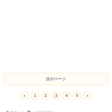
次のページ
前
次
1
2
3
4
5
へ
へ
ホーム
ノニヤマバナシ