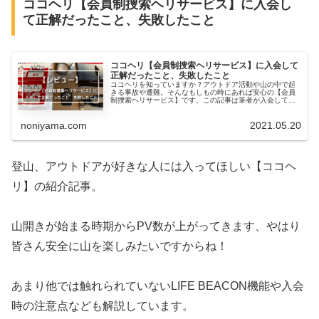
ココヘリ【会員制捜索ヘリサービス】に入会し
て正解だったこと、失敗したこと
ココヘリ【会員制捜索ヘリサービス】に入会して
正解だったこと、失敗したこと
ココヘリを知っていますか？アウトドア活動や山の中で起
きる事故や遭難。そんなもしもの時にあれば安心の【会員
制捜索ヘリサービス】です。この記事は筆者が入会して正
解だったこと、失敗だったことや街中で使えるLIFE
BEACON機能を子供と共に行った実験についても触れてい
noniyama.com
2021.05.20
ます
登山、アウトドアが好きな人には入ってほしい【ココヘ
リ】の紹介記事。
山開きが始まる時期からPV数が上がってきます、やはり
皆さん安全に山を楽しみたいですからね！
あまり他では触れられていないLIFE BEACON機能や入会
時の注意点なども解説しています。