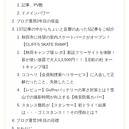
記事、PV数
ドメインパワー
ブログ運用2年目の収益
137記事の中からちょいと反響のあった5記事をご紹介
秋田市に待望の室内スケートパークがオープン！
【CLIFFS SKATE RAMP】
【秋田キャンプ場 レポ】新設フリーサイトを体験！
薪が使い放題で大人1人500円！！【北欧の杜 オー
トキャンプ場】
ココヘリ【会員制捜索ヘリサービス】に入会して正
解だったこと、失敗したこと
【レビュー】GoProバッテリーの寒さ対策とは？雪
山での撮影時間が向上する【格安防風カバー】
スタンス難民が【スタンサー】初トライ！結果
は・・・ゴミスタンス！！その理由とは？
ブログ運営3年目の目標
おわりに