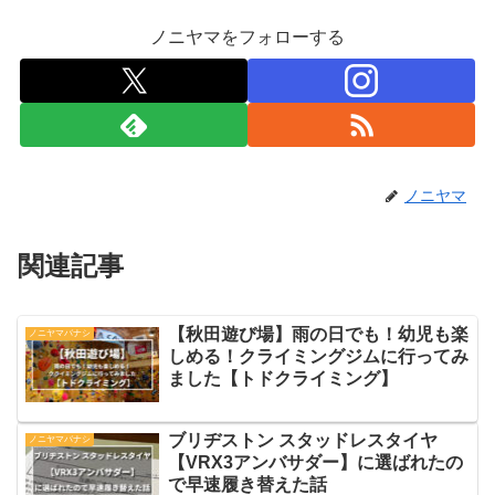
ノニヤマをフォローする
ノニヤマ
関連記事
【秋田遊び場】雨の日でも！幼児も楽
ノニヤマバナシ
しめる！クライミングジムに行ってみ
ました【トドクライミング】
ブリヂストン スタッドレスタイヤ
ノニヤマバナシ
【VRX3アンバサダー】に選ばれたの
で早速履き替えた話