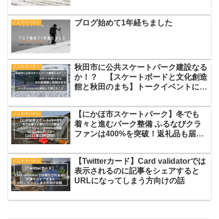
ブログ始めて1年経ちました
ノニヤマバナシ
秋田市に公共スケートパーク建設なる
ノニヤマバナシ
か！？ 【スケートボードと文化創造
館と秋田のまち】トークイベントに参
加して感じたこと
【にかほ市スケートパーク】冬でも
ノニヤマバナシ
着々と進むパーク整備 ふるなびクラ
ファンは400%を突破！返礼品も届き
ましたよ〜【2022年12月訪問】
【Twitterカード】Card validatorでは
ノニヤマバナシ
表示されるのに記事をシェアすると
URLになってしまう方向けの話