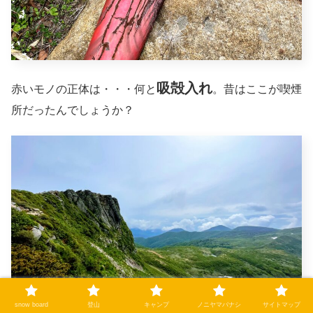
吸殻入れ
赤いモノの正体は・・・何と
。昔はここが喫煙
所だったんでしょうか？
snow board
登山
キャンプ
ノニヤマバナシ
サイトマップ