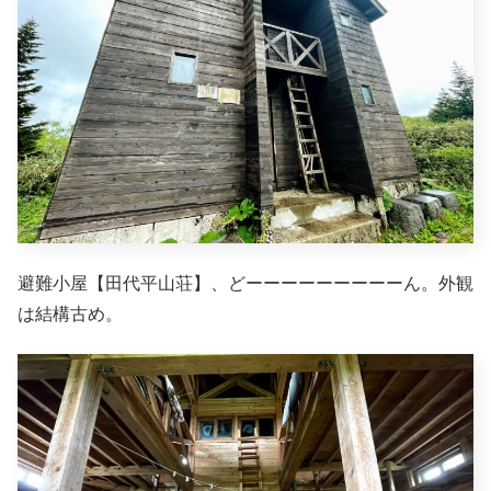
避難小屋【田代平山荘】、どーーーーーーーーーん。外観
は結構古め。