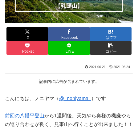
X
Facebook
はてブ
Pocket
LINE
コピー
2021.06.21
2021.06.24
記事内に広告が含まれています。
こんにちは、ノニヤマ（
@_noniyama_
）です
前回の八幡平登山
から1週間後。天気やら奥様の機嫌やら
の巡り合わせが良く、見事山へ行くことが出来ました！！