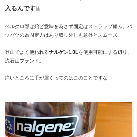
入るんです
笑
ベルクロ部は殆ど意味を為さず固定はストラップ頼み。パ
ツパツの為固定力はあり取り外しも意外とスムーズ
登山でよく使われる
ナルゲン1.0L
を使用可能にする辺り、
流石山ブランド。
痒いところに手が届くってのはこのことですな