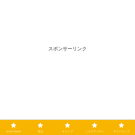
スポンサーリンク
snow board
登山
キャンプ
ノニヤマバナシ
サイトマップ