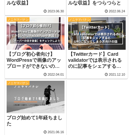
ルな収益】
ルな収益】をつらつらと
2023.06.30
2022.06.24
ノニヤマバナシ
ノニヤマバナシ
【ブログ初心者向け】
【Twitterカード】Card
WordPressで画像のアッ
validatorでは表示される
プロードができないのは
のに記事をシェアすると
BackWPupが原因！？
URLになってしまう方向
2022.04.01
2021.12.10
【サーバーの空き容量】
けの話
ノニヤマバナシ
をチェックしよう
ブログ始めて1年経ちまし
た
2021.06.16