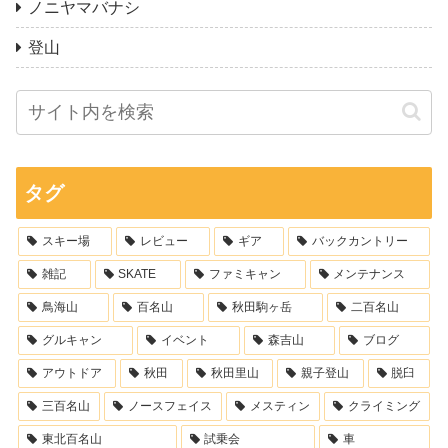
ノニヤマバナシ
登山
タグ
スキー場
レビュー
ギア
バックカントリー
雑記
SKATE
ファミキャン
メンテナンス
鳥海山
百名山
秋田駒ヶ岳
二百名山
グルキャン
イベント
森吉山
ブログ
アウトドア
秋田
秋田里山
親子登山
脱臼
三百名山
ノースフェイス
メスティン
クライミング
東北百名山
試乗会
車