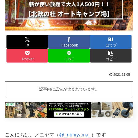
X
Facebook
はてブ
Pocket
LINE
コピー
2021.11.05
記事内に広告が含まれています。
こんにちは、ノニヤマ（
@_noniyama_
）です