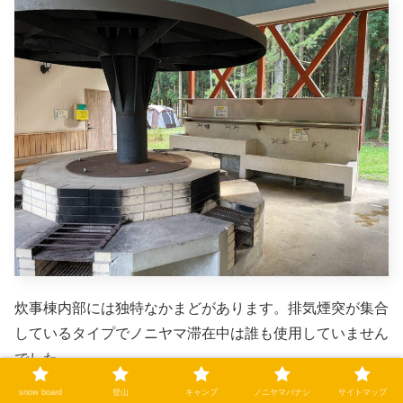
炊事棟内部には独特なかまどがあります。排気煙突が集合
しているタイプでノニヤマ滞在中は誰も使用していません
でした。
snow board
登山
キャンプ
ノニヤマバナシ
サイトマップ