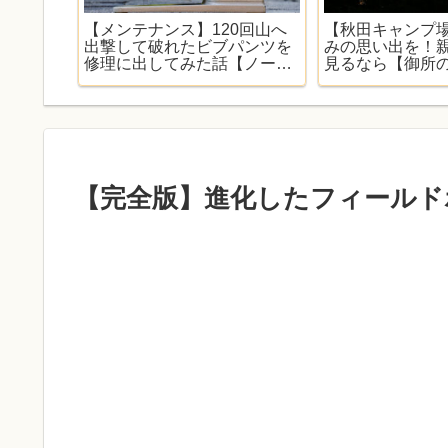
グを求め
【メンテナンス】120回山へ
【秋田キャンプ場
交換した
出撃して破れたビブパンツを
みの思い出を！
r】
修理に出してみた話【ノース
見るなら【御所
フェイス】
ャンプ場】
【完全版】進化したフィールドホッ