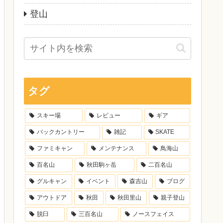
登山
タグ
スキー場
レビュー
ギア
バックカントリー
雑記
SKATE
ファミキャン
メンテナンス
鳥海山
百名山
秋田駒ヶ岳
二百名山
グルキャン
イベント
森吉山
ブログ
アウトドア
秋田
秋田里山
親子登山
脱臼
三百名山
ノースフェイス