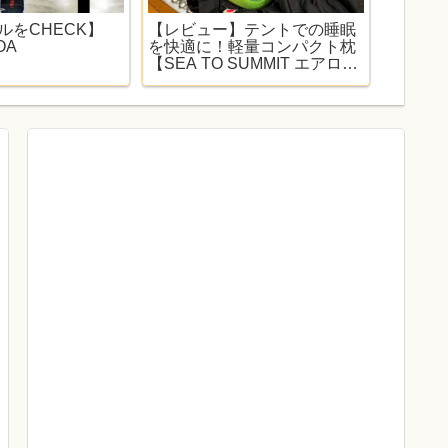
デルをCHECK】
【レビュー】テントでの睡眠
【秋田 
OA
を快適に！軽量コンパクト枕
ートサ
【SEA TO SUMMIT エアロプ
由があ
レミアムピロー】
園オー